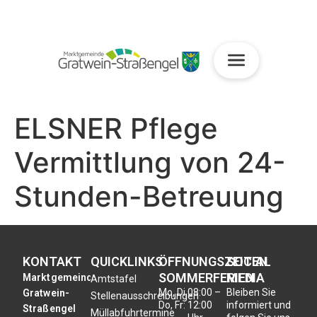
ELSNER Pflege
Vermittlung von 24-
Stunden-Betreuung
KONTAKT
QUICKLINKS
ÖFFNUNGSZEITEN
SOCIAL
SOMMERFERIEN
MEDIA
Marktgemeinde
Amtstafel
Mo, Di,
08:00 –
Bleiben Sie
Gratwein-
Stellenausschreibungen
Do, Fr:
12:00
informiert und
Straßengel
Müllabfuhrtermine