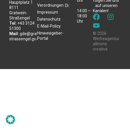
Uhr
folgen Sie uns
Hauptplatz 1
Verordnungen
Di:
auf unseren
8111
14:00 –
Kanälen!
Impressum
Gratwein-
18:00
Straßengel
Datenschutz
Uhr
Tel:
+43 3124
E-Mail-Policy
51300
Hinweisgeber-
© 2026
Mail:
gde@gratwein-
Portal
Werbeagentur
strassengel.gv.at
allinone
creative