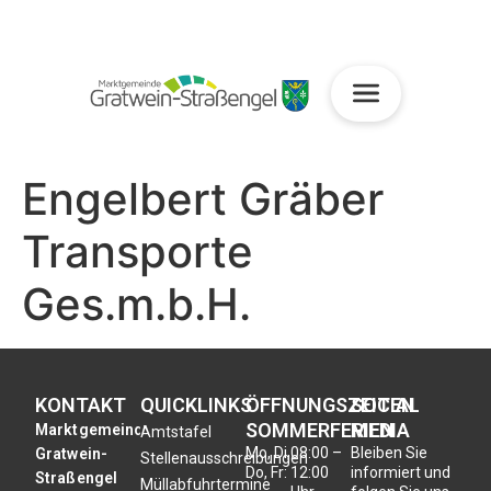
Engelbert Gräber
Transporte
Ges.m.b.H.
KONTAKT
QUICKLINKS
ÖFFNUNGSZEITEN
SOCIAL
SOMMERFERIEN
MEDIA
Marktgemeinde
Amtstafel
Mo, Di,
08:00 –
Bleiben Sie
Gratwein-
Stellenausschreibungen
Do, Fr:
12:00
informiert und
Straßengel
Müllabfuhrtermine