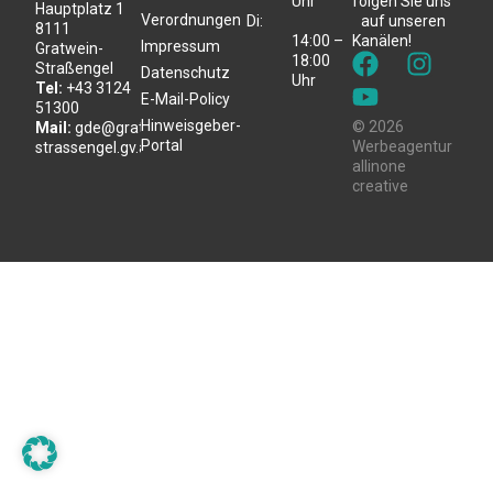
Uhr
folgen Sie uns
Hauptplatz 1
Verordnungen
Di:
auf unseren
8111
14:00 –
Kanälen!
Impressum
Gratwein-
18:00
Straßengel
Datenschutz
Uhr
Tel:
+43 3124
E-Mail-Policy
51300
Hinweisgeber-
© 2026
Mail:
gde@gratwein-
Portal
Werbeagentur
strassengel.gv.at
allinone
creative