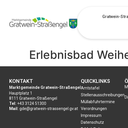
Gratwein-Str
Erlebnisbad Weih
KONTAKT
QUICKLINKS
Ö
Mo
Marktgemeinde Gratwein-Straßengel
Amtstafel
Hauptplatz 1
Stellenausschreibungen
Di
8111 Gratwein-Straßengel
Müllabfuhrtermine
Tel:
+43 3124 51300
Mail:
gde@gratwein-strassengel.gv.at
Verordnungen
Impressum
Datenschutz