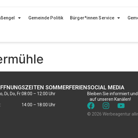
aßengel
Gemeinde Politik
Bürger*innen Service
Geme
ermühle
FFNUNGSZEITEN SOMMERFERIEN
SOCIAL MEDIA
, Di, Do, Fr:
08:00 – 12:00 Uhr
Bleiben Sie informiert und
auf unseren Kanälen!
:
14:00 – 18:00 Uhr
© 2026 Werbeagentur alli