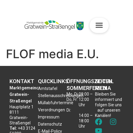
FLOF media E.U.
KONTAKT
QUICKLINKS
ÖFFNUNGSZEITEN
SOCIAL
SOMMERFERIEN
MEDIA
Marktgemeinde
Amtstafel
Mo, Di,
08:00 –
Bleiben Sie
Gratwein-
Stellenausschreibungen
Do, Fr:
12:00
informiert und
Straßengel
Müllabfuhrtermine
Uhr
folgen Sie uns
Hauptplatz 1
Verordnungen
Di:
auf unseren
8111
14:00 –
Kanälen!
Impressum
Gratwein-
18:00
Straßengel
Datenschutz
Uhr
Tel:
+43 3124
E-Mail-Policy