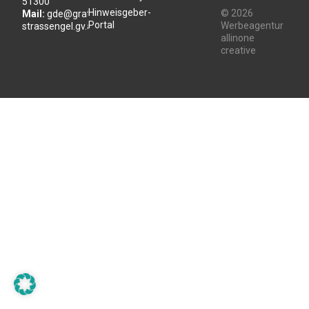
51300
Hinweisgeber-
© 2026
Mail:
gde@gratwein-
Portal
Werbeagentur
strassengel.gv.at
allinone
creative