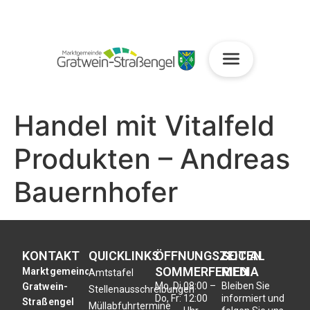
Handel mit Vitalfeld
Produkten – Andreas
Bauernhofer
KONTAKT
QUICKLINKS
ÖFFNUNGSZEITEN
SOCIAL
SOMMERFERIEN
MEDIA
Marktgemeinde
Amtstafel
Mo, Di,
08:00 –
Bleiben Sie
Gratwein-
Stellenausschreibungen
Do, Fr:
12:00
informiert und
Straßengel
Müllabfuhrtermine