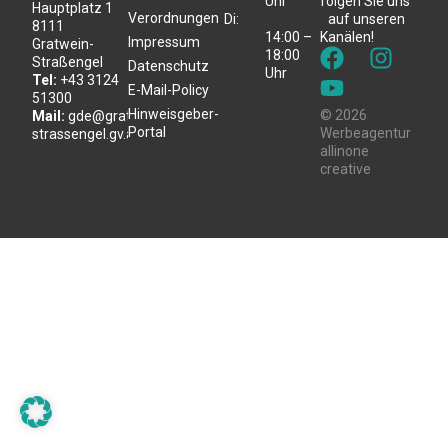
Uhr
folgen Sie uns
Hauptplatz 1
Verordnungen
Di:
auf unseren
8111
14:00 –
Kanälen!
Impressum
Gratwein-
18:00
Straßengel
Datenschutz
Uhr
Tel:
+43 3124
E-Mail-Policy
51300
Hinweisgeber-
© 2026
Mail:
gde@gratwein-
Portal
Werbeagentur
strassengel.gv.at
allinone
creative