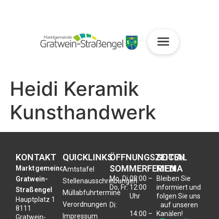
Heidi Keramik
Kunsthandwerk
KONTAKT
QUICKLINKS
ÖFFNUNGSZEITEN
SOCIAL
SOMMERFERIEN
MEDIA
Marktgemeinde
Amtstafel
Mo, Di,
08:00 –
Bleiben Sie
Gratwein-
Stellenausschreibungen
Do, Fr:
12:00
informiert und
Straßengel
Müllabfuhrtermine
Uhr
folgen Sie uns
Hauptplatz 1
Verordnungen
Di:
auf unseren
8111
14:00 –
Kanälen!
Impressum
Gratwein-