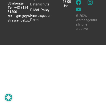
18:00
Straßengel
Datenschutz
Uhr
Tel:
+43 3124
E-Mail-Policy
51300
Hinweisgeber-
© 2026
Mail:
gde@gratwein-
Portal
Werbeagentur
strassengel.gv.at
allinone
creative