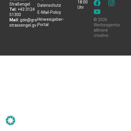
18:00
Straßengel
Datenschutz
Uhr
Tel:
+43 3124
E-Mail-Policy
51300
Hinweisgeber-
© 2026
Mail:
gde@gratwein-
Portal
Werbeagentur
strassengel.gv.at
allinone
creative