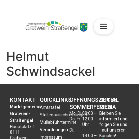
Helmut
Schwindsackel
KONTAKT
QUICKLINKS
ÖFFNUNGSZEITEN
SOCIAL
SOMMERFERIEN
MEDIA
Marktgemeinde
Amtstafel
Mo, Di,
08:00 –
Bleiben Sie
Gratwein-
Stellenausschreibungen
Do, Fr:
12:00
informiert und
Straßengel
Müllabfuhrtermine
Uhr
folgen Sie uns
Hauptplatz 1
Verordnungen
Di:
auf unseren
8111
14:00 –
Kanälen!
Impressum
Gratwein-