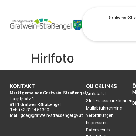
Gratwein-Str
Hirlfoto
KONTAKT
QUICKLINKS
Ö
Mo
Marktgemeinde Gratwein-Straßengel
Amtstafel
Hauptplatz 1
Stellenausschreibungen
Di
8111 Gratwein-Straßengel
Müllabfuhrtermine
Tel:
+43 3124 51300
Mail:
gde@gratwein-strassengel.gv.at
Verordnungen
Impressum
Datenschutz