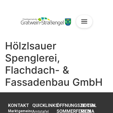
Hölzlsauer
Spenglerei,
Flachdach- &
Fassadenbau GmbH
KONTAKT
QUICKLINKS
ÖFFNUNGSZEITEN
SOCIAL
SOMMERFERIEN
MEDIA
Marktgemeinde
Amtstafel