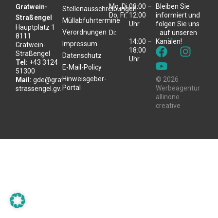
Mo, Di,
08:00 –
Bleiben Sie
Gratwein-
Stellenausschreibungen
Do, Fr:
12:00
informiert und
Straßengel
Müllabfuhrtermine
Uhr
folgen Sie uns
Hauptplatz 1
Verordnungen
Di:
auf unseren
8111
14:00 –
Kanälen!
Impressum
Gratwein-
18:00
Straßengel
Datenschutz
Uhr
Tel:
+43 3124
E-Mail-Policy
51300
Hinweisgeber-
© 2026
Mail:
gde@gratwein-
Portal
Werbeagentur
strassengel.gv.at
allinone
creative