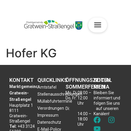
Hofer KG
KONTAKT
QUICKLINKS
ÖFFNUNGSZEITEN
SOCIAL
SOMMERFERIEN
MEDIA
Marktgemeinde
Amtstafel
Mo, Di,
08:00 –
Bleiben Sie
Gratwein-
Stellenausschreibungen
Do, Fr:
12:00
informiert und
Straßengel
Müllabfuhrtermine
Uhr
folgen Sie uns
Hauptplatz 1
Verordnungen
Di:
auf unseren
8111
14:00 –
Kanälen!
Impressum
Gratwein-
18:00
Straßengel
Datenschutz
Uhr
Tel:
+43 3124
E-Mail-Policy