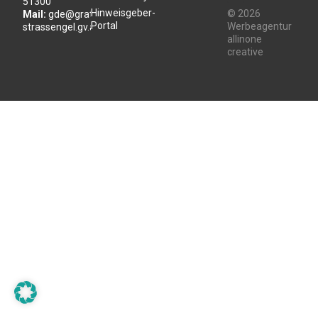
51300
Hinweisgeber-
© 2026
Mail:
gde@gratwein-
Portal
Werbeagentur
strassengel.gv.at
allinone
creative