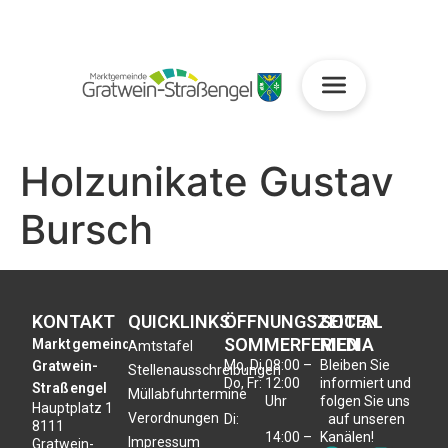
Holzunikate Gustav
Bursch
KONTAKT
QUICKLINKS
ÖFFNUNGSZEITEN
SOCIAL
SOMMERFERIEN
MEDIA
Marktgemeinde
Amtstafel
Mo, Di,
08:00 –
Bleiben Sie
Gratwein-
Stellenausschreibungen
Do, Fr:
12:00
informiert und
Straßengel
Müllabfuhrtermine
Uhr
folgen Sie uns
Hauptplatz 1
Verordnungen
Di:
auf unseren
8111
14:00 –
Kanälen!
Impressum
Gratwein-