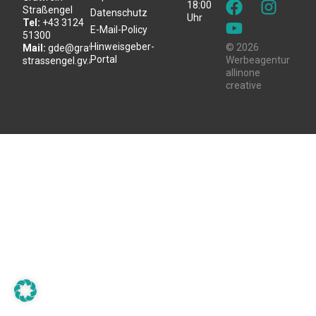
18:00
Straßengel
Datenschutz
Uhr
Tel:
+43 3124
E-Mail-Policy
51300
Hinweisgeber-
© 2026
Mail:
gde@gratwein-
Portal
Werbeagentur
strassengel.gv.at
allinone
creative