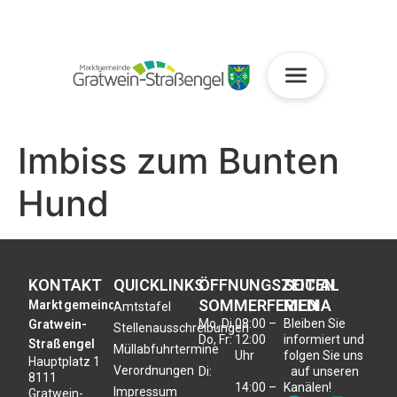
Imbiss zum Bunten
Hund
KONTAKT
QUICKLINKS
ÖFFNUNGSZEITEN
SOCIAL
SOMMERFERIEN
MEDIA
Marktgemeinde
Amtstafel
Mo, Di,
08:00 –
Bleiben Sie
Gratwein-
Stellenausschreibungen
Do, Fr:
12:00
informiert und
Straßengel
Müllabfuhrtermine
Uhr
folgen Sie uns
Hauptplatz 1
Verordnungen
Di:
auf unseren
8111
14:00 –
Kanälen!
Impressum
Gratwein-