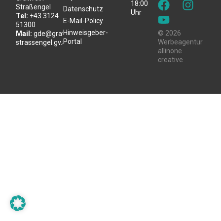
18:00
Straßengel
Datenschutz
Uhr
Tel:
+43 3124
E-Mail-Policy
51300
Hinweisgeber-
© 2026
Mail:
gde@gratwein-
Portal
Werbeagentur
strassengel.gv.at
allinone
creative