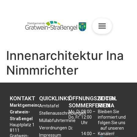
Innenarchitektur Ina
Nimmrichter
KONTAKT
QUICKLINKS
ÖFFNUNGSZEITEN
SOCIAL
SOMMERFERIEN
MEDIA
Marktgemeinde
Amtstafel
Mo, Di,
08:00 –
Bleiben Sie
Gratwein-
Stellenausschreibungen
Do, Fr:
12:00
informiert und
Straßengel
Müllabfuhrtermine
Uhr
folgen Sie uns
Hauptplatz 1
Verordnungen
Di:
auf unseren
8111
14:00 –
Kanälen!
Impressum
Gratwein-