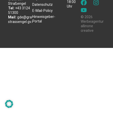
18:00
Straßengel
Datenschutz
Uhr
Tel:
+43 3124
E-Mail-Policy
51300
Hinweisgeber-
© 2026
Mail:
gde@gratwein-
Portal
Werbeagentur
strassengel.gv.at
allinone
creative