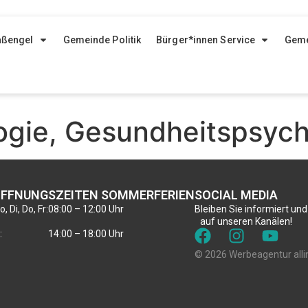
aßengel
Gemeinde Politik
Bürger*innen Service
Geme
ogie, Gesundheitspsych
FFNUNGSZEITEN SOMMERFERIEN
SOCIAL MEDIA
, Di, Do, Fr:
08:00 – 12:00 Uhr
Bleiben Sie informiert und
auf unseren Kanälen!
:
14:00 – 18:00 Uhr
© 2026 Werbeagentur alli