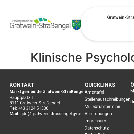
Gratwein-Str
Klinische Psychol
KONTAKT
QUICKLINKS
Ö
Mo
Marktgemeinde Gratwein-Straßengel
Amtstafel
Hauptplatz 1
Stellenausschreibungen
Di
8111 Gratwein-Straßengel
Müllabfuhrtermine
Tel:
+43 3124 51300
Mail:
gde@gratwein-strassengel.gv.at
Verordnungen
Impressum
Datenschutz