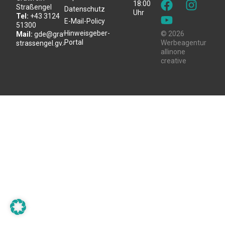
18:00
Straßengel
Datenschutz
Uhr
Tel:
+43 3124
E-Mail-Policy
51300
Hinweisgeber-
© 2026
Mail:
gde@gratwein-
Portal
Werbeagentur
strassengel.gv.at
allinone
creative