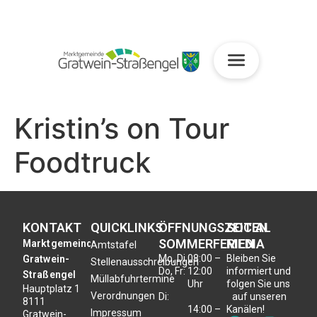
Kristin’s on Tour
Foodtruck
KONTAKT
QUICKLINKS
ÖFFNUNGSZEITEN
SOCIAL
SOMMERFERIEN
MEDIA
Marktgemeinde
Amtstafel
Mo, Di,
08:00 –
Bleiben Sie
Gratwein-
Stellenausschreibungen
Do, Fr:
12:00
informiert und
Straßengel
Müllabfuhrtermine
Uhr
folgen Sie uns
Hauptplatz 1
Verordnungen
Di:
auf unseren
8111
14:00 –
Kanälen!
Impressum
Gratwein-