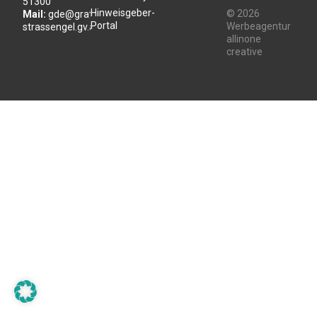
51300
Hinweisgeber-
© 2026
Mail:
gde@gratwein-
Portal
Werbeagentur
strassengel.gv.at
allinone
creative