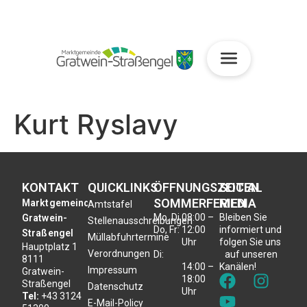
Kurt Ryslavy
KONTAKT
QUICKLINKS
ÖFFNUNGSZEITEN
SOCIAL
SOMMERFERIEN
MEDIA
Marktgemeinde
Amtstafel
Mo, Di,
08:00 –
Bleiben Sie
Gratwein-
Stellenausschreibungen
Do, Fr:
12:00
informiert und
Straßengel
Müllabfuhrtermine
Uhr
folgen Sie uns
Hauptplatz 1
Verordnungen
Di:
auf unseren
8111
14:00 –
Kanälen!
Impressum
Gratwein-
18:00
Straßengel
Datenschutz
Uhr
Tel:
+43 3124
E-Mail-Policy