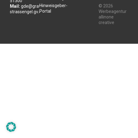
51300
Hinweisgeber-
© 2026
Mail:
gde@gratwein-
Portal
Werbeagentur
strassengel.gv.at
allinone
creative