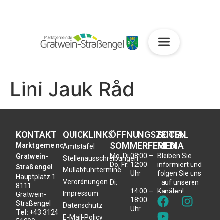
Lini Jauk Råd
KONTAKT
QUICKLINKS
ÖFFNUNGSZEITEN
SOCIAL
SOMMERFERIEN
MEDIA
Marktgemeinde
Amtstafel
Mo, Di,
08:00 –
Bleiben Sie
Gratwein-
Stellenausschreibungen
Do, Fr:
12:00
informiert und
Straßengel
Müllabfuhrtermine
Uhr
folgen Sie uns
Hauptplatz 1
Verordnungen
Di:
auf unseren
8111
14:00 –
Kanälen!
Impressum
Gratwein-
18:00
Straßengel
Datenschutz
Uhr
Tel:
+43 3124
E-Mail-Policy