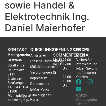
sowie Handel &
Elektrotechnik Ing.
Daniel Maierhofer
KONTAKT
QUICKLINKS
ÖFFNUNGSZEITEN
SOCIAL
SOMMERFERIEN
MEDIA
Marktgemeinde
Amtstafel
Mo, Di,
08:00 –
Bleiben Sie
Gratwein-
Stellenausschreibungen
Do, Fr:
12:00
informiert und
Straßengel
Müllabfuhrtermine
Uhr
folgen Sie uns
Hauptplatz 1
Verordnungen
Di:
auf unseren
8111
14:00 –
Kanälen!
Impressum
Gratwein-
18:00
Straßengel
Datenschutz
Uhr
Tel:
+43 3124
E-Mail-Policy
51300
Hinweisgeber-
© 2026
Mail:
gde@gratwein-
Portal
Werbeagentur
strassengel.gv.at
allinone