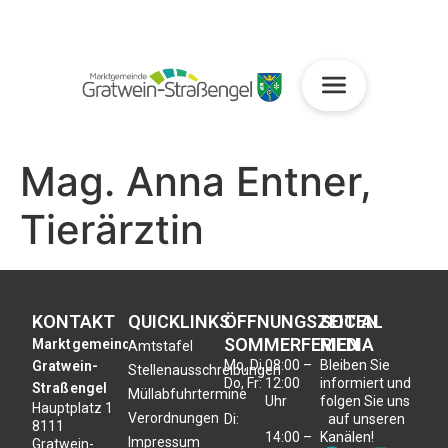
Mag. Anna Entner,
Tierärztin
KONTAKT
QUICKLINKS
ÖFFNUNGSZEITEN
SOCIAL
SOMMERFERIEN
MEDIA
Marktgemeinde
Amtstafel
Mo, Di,
08:00 –
Bleiben Sie
Gratwein-
Stellenausschreibungen
Do, Fr:
12:00
informiert und
Straßengel
Müllabfuhrtermine
Uhr
folgen Sie uns
Hauptplatz 1
Verordnungen
Di:
auf unseren
8111
14:00 –
Kanälen!
Impressum
Gratwein-