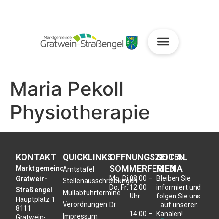
Maria Pekoll
Physiotherapie
KONTAKT
QUICKLINKS
ÖFFNUNGSZEITEN
SOCIAL
SOMMERFERIEN
MEDIA
Marktgemeinde
Amtstafel
Mo, Di,
08:00 –
Bleiben Sie
Gratwein-
Stellenausschreibungen
Do, Fr:
12:00
informiert und
Straßengel
Müllabfuhrtermine
Uhr
folgen Sie uns
Hauptplatz 1
Verordnungen
Di:
auf unseren
8111
14:00 –
Kanälen!
Impressum
Gratwein-