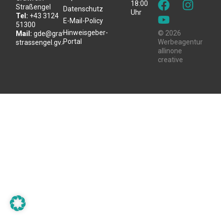
18:00
Straßengel
Datenschutz
Uhr
Tel:
+43 3124
E-Mail-Policy
51300
Hinweisgeber-
© 2026
Mail:
gde@gratwein-
Portal
Werbeagentur
strassengel.gv.at
allinone
creative