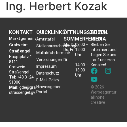
Ing. Herbert Kozak
KONTAKT
QUICKLINKS
ÖFFNUNGSZEITEN
SOCIAL
SOMMERFERIEN
MEDIA
Marktgemeinde
Amtstafel
Mo, Di,
08:00 –
Bleiben Sie
Gratwein-
Stellenausschreibungen
Do, Fr:
12:00
informiert und
Straßengel
Müllabfuhrtermine
Uhr
folgen Sie uns
Hauptplatz 1
Verordnungen
Di:
auf unseren
8111
14:00 –
Kanälen!
Impressum
Gratwein-
18:00
Straßengel
Datenschutz
Uhr
Tel:
+43 3124
E-Mail-Policy
51300
Hinweisgeber-
© 2026
Mail:
gde@gratwein-
Portal
Werbeagentur
strassengel.gv.at
allinone
creative