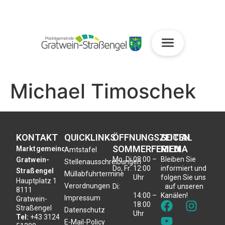
Michael Timoschek
KONTAKT
QUICKLINKS
ÖFFNUNGSZEITEN
SOCIAL
SOMMERFERIEN
MEDIA
Marktgemeinde
Amtstafel
Mo, Di,
08:00 –
Bleiben Sie
Gratwein-
Stellenausschreibungen
Do, Fr:
12:00
informiert und
Straßengel
Müllabfuhrtermine
Uhr
folgen Sie uns
Hauptplatz 1
Verordnungen
Di:
auf unseren
8111
14:00 –
Kanälen!
Impressum
Gratwein-
18:00
Straßengel
Datenschutz
Uhr
Tel:
+43 3124
E-Mail-Policy