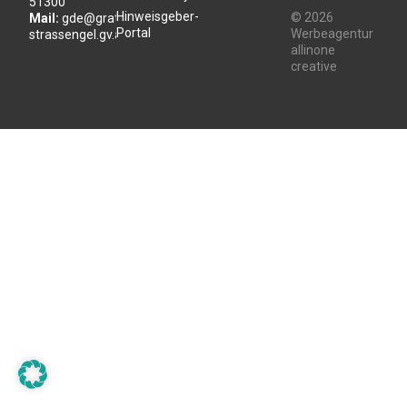
51300
Hinweisgeber-
© 2026
Mail:
gde@gratwein-
Portal
Werbeagentur
strassengel.gv.at
allinone
creative