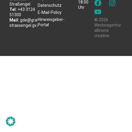
18:00
Straßengel
Datenschutz
Uhr
Tel:
+43 3124
E-Mail-Policy
51300
Hinweisgeber-
© 2026
Mail:
gde@gratwein-
Portal
Werbeagentur
strassengel.gv.at
allinone
creative