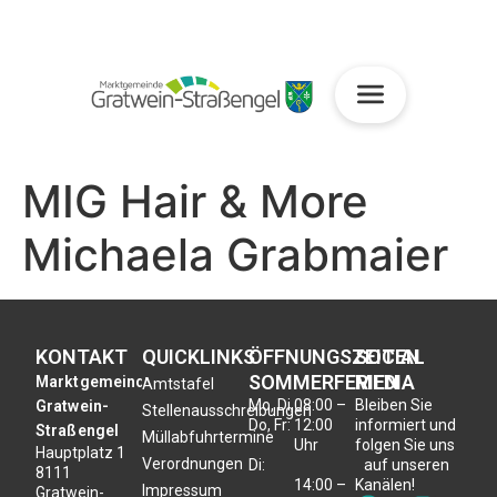
MIG Hair & More
Michaela Grabmaier
KONTAKT
QUICKLINKS
ÖFFNUNGSZEITEN
SOCIAL
SOMMERFERIEN
MEDIA
Marktgemeinde
Amtstafel
Mo, Di,
08:00 –
Bleiben Sie
Gratwein-
Stellenausschreibungen
Do, Fr:
12:00
informiert und
Straßengel
Müllabfuhrtermine
Uhr
folgen Sie uns
Hauptplatz 1
Verordnungen
Di:
auf unseren
8111
14:00 –
Kanälen!
Impressum
Gratwein-