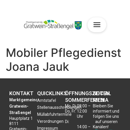
Mobiler Pflegedienst
Joana Jauk
KONTAKT
QUICKLINKS
ÖFFNUNGSZEITEN
SOCIAL
SOMMERFERIEN
MEDIA
Marktgemeinde
Amtstafel
Mo, Di,
08:00 –
Bleiben Sie
Gratwein-
Stellenausschreibungen
Do, Fr:
12:00
informiert und
Straßengel
Müllabfuhrtermine
Uhr
folgen Sie uns
Hauptplatz 1
Verordnungen
Di:
auf unseren
8111
14:00 –
Kanälen!
Impressum
Gratwein-