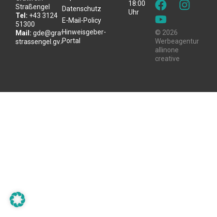
18:00
Straßengel
Datenschutz
Uhr
Tel:
+43 3124
E-Mail-Policy
51300
Hinweisgeber-
© 2026
Mail:
gde@gratwein-
Portal
Werbeagentur
strassengel.gv.at
allinone
creative