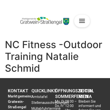
NC Fitness -Outdoor
Training Natalie
Schmid
KONTAKT
QUICKLINKS
ÖFFNUNGSZEITEN
SOCIAL
SOMMERFERIEN
MEDIA
Marktgemeinde
Amtstafel
Mo, Di,
08:00 –
Bleiben Sie
Gratwein-
Stellenausschreibungen
Do, Fr:
12:00
informiert und
Straßengel
Müllabfuhrtermine