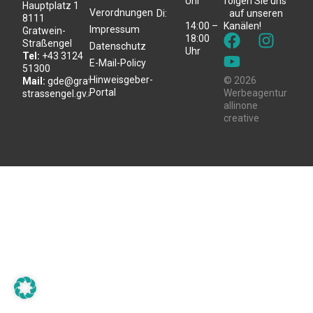
Uhr
folgen Sie uns
Hauptplatz 1
Verordnungen
Di:
auf unseren
8111
14:00 –
Kanälen!
Impressum
Gratwein-
18:00
Straßengel
Datenschutz
Uhr
Tel:
+43 3124
E-Mail-Policy
51300
Hinweisgeber-
© 2026
Mail:
gde@gratwein-
Portal
Werbeagentur
strassengel.gv.at
allinone
creative