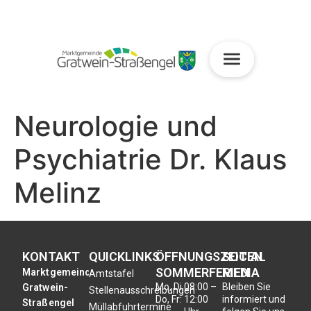
Neurologie und
Psychiatrie Dr. Klaus
Melinz
KONTAKT
QUICKLINKS
ÖFFNUNGSZEITEN
SOCIAL
SOMMERFERIEN
MEDIA
Marktgemeinde
Amtstafel
Mo, Di,
08:00 –
Bleiben Sie
Gratwein-
Stellenausschreibungen
Do, Fr:
12:00
informiert und
Straßengel
Müllabfuhrtermine