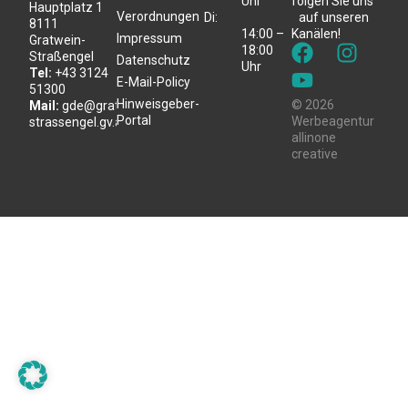
Uhr
folgen Sie uns
Hauptplatz 1
Verordnungen
Di:
auf unseren
8111
14:00 –
Kanälen!
Impressum
Gratwein-
18:00
Straßengel
Datenschutz
Uhr
Tel:
+43 3124
E-Mail-Policy
51300
Hinweisgeber-
© 2026
Mail:
gde@gratwein-
Portal
Werbeagentur
strassengel.gv.at
allinone
creative