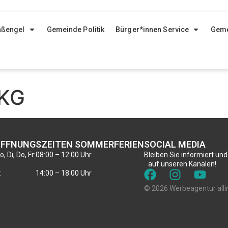
aßengel
Gemeinde Politik
Bürger*innen Service
Geme
 KG
FFNUNGSZEITEN SOMMERFERIEN
SOCIAL MEDIA
, Di, Do, Fr:
08:00 – 12:00 Uhr
Bleiben Sie informiert und
auf unseren Kanälen!
:
14:00 – 18:00 Uhr
© 2026 Werbeagentur alli