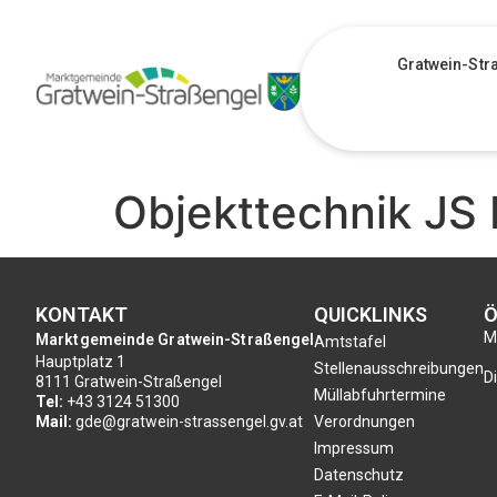
Gratwein-Str
Objekttechnik JS
KONTAKT
QUICKLINKS
Ö
Mo
Marktgemeinde Gratwein-Straßengel
Amtstafel
Hauptplatz 1
Stellenausschreibungen
Di
8111 Gratwein-Straßengel
Müllabfuhrtermine
Tel:
+43 3124 51300
Mail:
gde@gratwein-strassengel.gv.at
Verordnungen
Impressum
Datenschutz