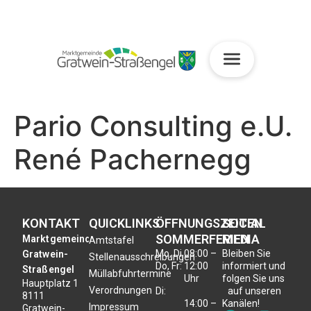
Pario Consulting e.U.
René Pachernegg
KONTAKT
QUICKLINKS
ÖFFNUNGSZEITEN
SOCIAL
SOMMERFERIEN
MEDIA
Marktgemeinde
Amtstafel
Mo, Di,
08:00 –
Bleiben Sie
Gratwein-
Stellenausschreibungen
Do, Fr:
12:00
informiert und
Straßengel
Müllabfuhrtermine
Uhr
folgen Sie uns
Hauptplatz 1
Verordnungen
Di:
auf unseren
8111
14:00 –
Kanälen!
Impressum
Gratwein-