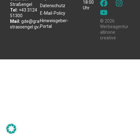
18:00
Straßengel
Datenschutz
Uhr
Tel:
+43 3124
E-Mail-Policy
51300
Hinweisgeber-
© 2026
Mail:
gde@gratwein-
Portal
Werbeagentur
strassengel.gv.at
allinone
creative