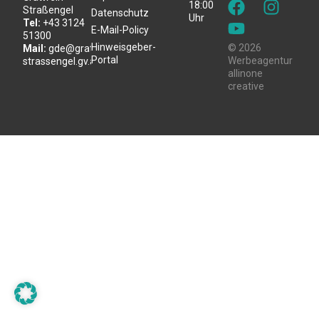
18:00
Straßengel
Datenschutz
Uhr
Tel:
+43 3124
E-Mail-Policy
51300
Hinweisgeber-
© 2026
Mail:
gde@gratwein-
Portal
Werbeagentur
strassengel.gv.at
allinone
creative