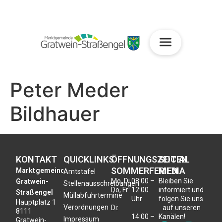
Peter Meder
Bildhauer
KONTAKT
QUICKLINKS
ÖFFNUNGSZEITEN
SOCIAL
SOMMERFERIEN
MEDIA
Marktgemeinde
Amtstafel
Mo, Di,
08:00 –
Bleiben Sie
Gratwein-
Stellenausschreibungen
Do, Fr:
12:00
informiert und
Straßengel
Müllabfuhrtermine
Uhr
folgen Sie uns
Hauptplatz 1
Verordnungen
Di:
auf unseren
8111
14:00 –
Kanälen!
Impressum
Gratwein-