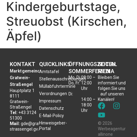
Kindergeburtstage,
Streuobst (Kirschen,
Äpfel)
KONTAKT
QUICKLINKS
ÖFFNUNGSZEITEN
SOCIAL
SOMMERFERIEN
MEDIA
Marktgemeinde
Amtstafel
Mo, Di,
08:00 –
Bleiben Sie
Gratwein-
Stellenausschreibungen
Do, Fr:
12:00
informiert und
Straßengel
Müllabfuhrtermine
Uhr
folgen Sie uns
Hauptplatz 1
Verordnungen
Di:
auf unseren
8111
14:00 –
Kanälen!
Impressum
Gratwein-
18:00
Straßengel
Datenschutz
Uhr
Tel:
+43 3124
E-Mail-Policy
51300
Hinweisgeber-
© 2026
Mail:
gde@gratwein-
Portal
Werbeagentur
strassengel.gv.at
allinone