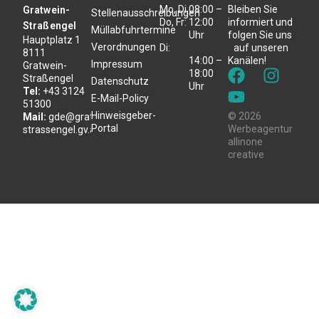
Mo, Di,
08:00 –
Bleiben Sie
Gratwein-
Stellenausschreibungen
Do, Fr:
12:00
informiert und
Straßengel
Müllabfuhrtermine
Uhr
folgen Sie uns
Hauptplatz 1
Verordnungen
Di:
auf unseren
8111
14:00 –
Kanälen!
Impressum
Gratwein-
18:00
Straßengel
Datenschutz
Uhr
Tel:
+43 3124
E-Mail-Policy
51300
Hinweisgeber-
© 2026
Mail:
gde@gratwein-
Portal
Werbeagentur
strassengel.gv.at
allinone
creative