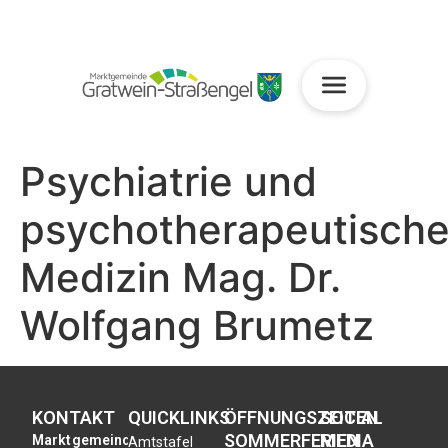
Psychiatrie und
psychotherapeutisch
Medizin Mag. Dr.
Wolfgang Brumetz
KONTAKT
QUICKLINKS
ÖFFNUNGSZEITEN
SOCIAL
SOMMERFERIEN
MEDIA
Marktgemeinde
Amtstafel