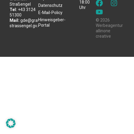
18:00
Straßengel
Datenschutz
Uhr
Tel:
+43 3124
E-Mail-Policy
51300
Hinweisgeber-
© 2026
Mail:
gde@gratwein-
Portal
Werbeagentur
strassengel.gv.at
allinone
creative