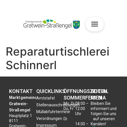
Reparaturtischlerei
Schinnerl
KONTAKT
QUICKLINKS
ÖFFNUNGSZEITEN
SOCIAL
SOMMERFERIEN
MEDIA
Marktgemeinde
Amtstafel
Mo, Di,
08:00 –
Bleiben Sie
Gratwein-
Stellenausschreibungen
Do, Fr:
12:00
informiert und
Straßengel
Müllabfuhrtermine
Uhr
folgen Sie uns
Hauptplatz 1
Verordnungen
Di:
auf unseren
8111
14:00 –
Kanälen!
Impressum
Gratwein-