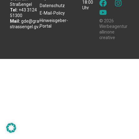
18:00
Straßengel
Datenschutz
Uhr
Tel:
+43 3124
E-Mail-Policy
51300
Hinweisgeber-
© 2026
Mail:
gde@gratwein-
Portal
Werbeagentur
strassengel.gv.at
allinone
creative