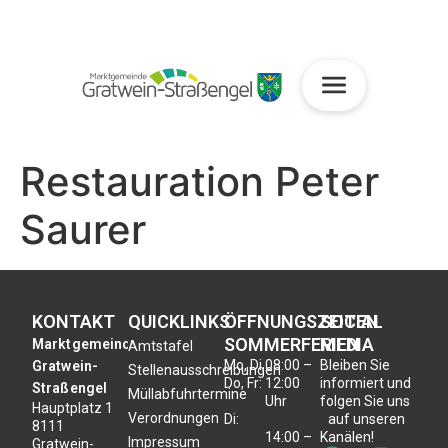
Restauration Peter
Saurer
KONTAKT
QUICKLINKS
ÖFFNUNGSZEITEN
SOCIAL
SOMMERFERIEN
MEDIA
Marktgemeinde
Amtstafel
Mo, Di,
08:00 –
Bleiben Sie
Gratwein-
Stellenausschreibungen
Do, Fr:
12:00
informiert und
Straßengel
Müllabfuhrtermine
Uhr
folgen Sie uns
Hauptplatz 1
Verordnungen
Di:
auf unseren
8111
14:00 –
Kanälen!
Impressum
Gratwein-