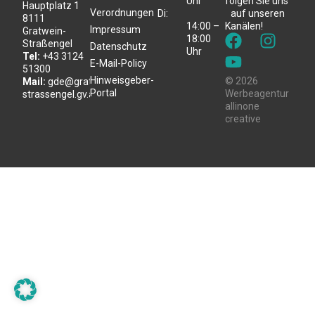
Uhr
folgen Sie uns
Hauptplatz 1
Verordnungen
Di:
auf unseren
8111
14:00 –
Kanälen!
Impressum
Gratwein-
18:00
Straßengel
Datenschutz
Uhr
Tel:
+43 3124
E-Mail-Policy
51300
Hinweisgeber-
© 2026
Mail:
gde@gratwein-
Portal
Werbeagentur
strassengel.gv.at
allinone
creative