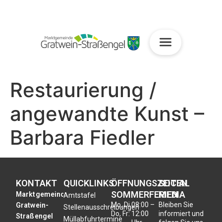
Restaurierung /
angewandte Kunst –
Barbara Fiedler
KONTAKT
QUICKLINKS
ÖFFNUNGSZEITEN
SOCIAL
SOMMERFERIEN
MEDIA
Marktgemeinde
Amtstafel
Mo, Di,
08:00 –
Bleiben Sie
Gratwein-
Stellenausschreibungen
Do, Fr:
12:00
informiert und
Straßengel
Müllabfuhrtermine