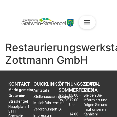
Restaurierungswerkst
Zottmann GmbH
KONTAKT
QUICKLINKS
ÖFFNUNGSZEITEN
SOCIAL
SOMMERFERIEN
MEDIA
Marktgemeinde
Amtstafel
Mo, Di,
08:00 –
Bleiben Sie
Gratwein-
Stellenausschreibungen
Do, Fr:
12:00
informiert und
Straßengel
Müllabfuhrtermine
Uhr
folgen Sie uns
Hauptplatz 1
Verordnungen
Di:
auf unseren
8111
14:00 –
Kanälen!
Impressum
Gratwein-