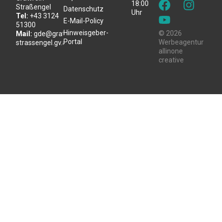
18:00
Straßengel
Datenschutz
Uhr
Tel:
+43 3124
E-Mail-Policy
51300
Hinweisgeber-
© 2026
Mail:
gde@gratwein-
Portal
Werbeagentur
strassengel.gv.at
allinone
creative