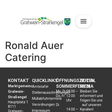
Ronald Auer
Catering
KONTAKT
QUICKLINKS
ÖFFNUNGSZEITEN
SOCIAL
SOMMERFERIEN
MEDIA
Marktgemeinde
Amtstafel
Mo, Di,
08:00 –
Bleiben Sie
Gratwein-
Stellenausschreibungen
Do, Fr:
12:00
informiert und
Straßengel
Müllabfuhrtermine
Uhr
folgen Sie uns
Hauptplatz 1
Verordnungen
Di:
auf unseren
8111
14:00 –
Kanälen!
Impressum
Gratwein-