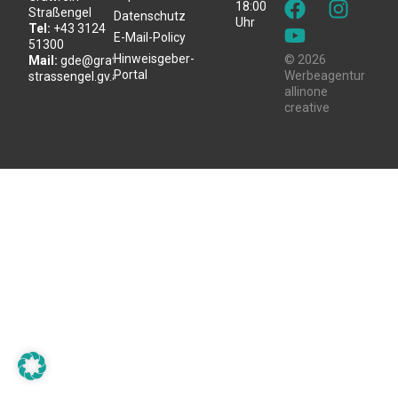
18:00
Straßengel
Datenschutz
Uhr
Tel:
+43 3124
E-Mail-Policy
51300
Hinweisgeber-
© 2026
Mail:
gde@gratwein-
Portal
Werbeagentur
strassengel.gv.at
allinone
creative