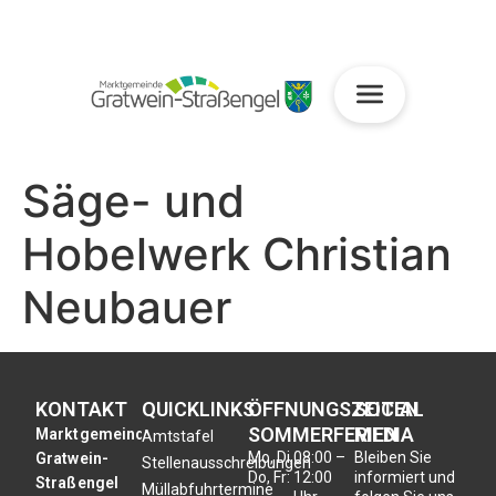
Säge- und
Hobelwerk Christian
Neubauer
KONTAKT
QUICKLINKS
ÖFFNUNGSZEITEN
SOCIAL
SOMMERFERIEN
MEDIA
Marktgemeinde
Amtstafel
Mo, Di,
08:00 –
Bleiben Sie
Gratwein-
Stellenausschreibungen
Do, Fr:
12:00
informiert und
Straßengel
Müllabfuhrtermine