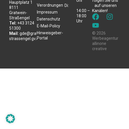
Uhr
folgen Sie uns
Hauptplatz 1
Verordnungen
Di:
auf unseren
8111
14:00 –
Kanälen!
Impressum
Gratwein-
18:00
Straßengel
Datenschutz
Uhr
Tel:
+43 3124
E-Mail-Policy
51300
Hinweisgeber-
© 2026
Mail:
gde@gratwein-
Portal
Werbeagentur
strassengel.gv.at
allinone
creative