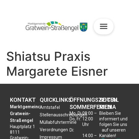
Shiatsu Praxis
Margarete Eisner
KONTAKT
QUICKLINKS
ÖFFNUNGSZEITEN
SOCIAL
SOMMERFERIEN
MEDIA
Marktgemeinde
Amtstafel
Mo, Di,
08:00 –
Bleiben Sie
Gratwein-
Stellenausschreibungen
Do, Fr:
12:00
informiert und
Straßengel
Müllabfuhrtermine
Uhr
folgen Sie uns
Hauptplatz 1
Verordnungen
Di:
auf unseren
8111
14:00 –
Kanälen!
Impressum
Gratwein-