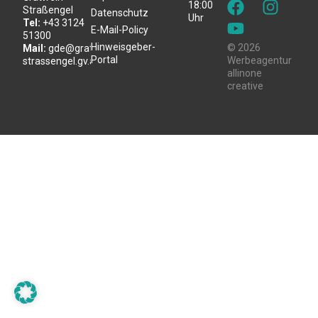
18:00
Straßengel
Datenschutz
Uhr
Tel:
+43 3124
E-Mail-Policy
51300
Hinweisgeber-
© 2026
Mail:
gde@gratwein-
Portal
Werbeagentur
strassengel.gv.at
allinone
creative