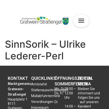
SinnSorik – Ulrike
Lederer-Perl
KONTAKT
QUICKLINKS
ÖFFNUNGSZEITEN
SOCIAL
SOMMERFERIEN
MEDIA
Marktgemeinde
Amtstafel
Mo, Di,
08:00 –
Bleiben Sie
Gratwein-
Stellenausschreibungen
Do, Fr:
12:00
informiert und
Straßengel
Müllabfuhrtermine
Uhr
folgen Sie uns
Hauptplatz 1
Verordnungen
Di:
auf unseren
8111
14:00 –
Kanälen!
Impressum
Gratwein-