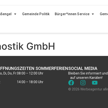
aßengel
Gemeinde Politik
Bürger*innen Service
Geme
nostik GmbH
FFNUNGSZEITEN SOMMERFERIEN
SOCIAL MEDIA
, Di, Do, Fr:
08:00 – 12:00 Uhr
Bleiben Sie informiert und
auf unseren Kanälen!
:
14:00 – 18:00 Uhr
© 2026 Werbeagentur alli