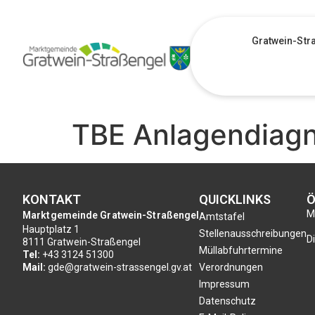
Gratwein-Str
TBE Anlagendiag
KONTAKT
QUICKLINKS
Ö
Mo
Marktgemeinde Gratwein-Straßengel
Amtstafel
Hauptplatz 1
Stellenausschreibungen
Di
8111 Gratwein-Straßengel
Müllabfuhrtermine
Tel:
+43 3124 51300
Mail:
gde@gratwein-strassengel.gv.at
Verordnungen
Impressum
Datenschutz