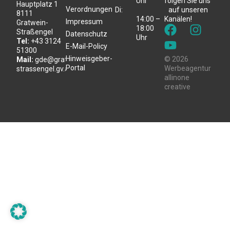
Uhr
folgen Sie uns
Hauptplatz 1
Verordnungen
Di:
auf unseren
8111
14:00 –
Kanälen!
Impressum
Gratwein-
18:00
Straßengel
Datenschutz
Uhr
Tel:
+43 3124
E-Mail-Policy
51300
Hinweisgeber-
© 2026
Mail:
gde@gratwein-
Portal
Werbeagentur
strassengel.gv.at
allinone
creative