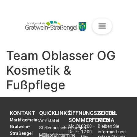
Team Oblasser OG
Kosmetik &
Fußpflege
KONTAKT
QUICKLINKS
ÖFFNUNGSZEITEN
SOCIAL
SOMMERFERIEN
MEDIA
Marktgemeinde
Amtstafel
Mo, Di,
08:00 –
Bleiben Sie
Gratwein-
Stellenausschreibungen
Do, Fr:
12:00
informiert und
Straßengel
Müllabfuhrtermine