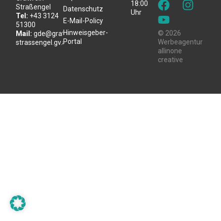
18:00
Straßengel
Datenschutz
Uhr
Tel:
+43 3124
E-Mail-Policy
51300
Hinweisgeber-
© 2026
Mail:
gde@gratwein-
Portal
Werbeagentur
strassengel.gv.at
allinone
creative