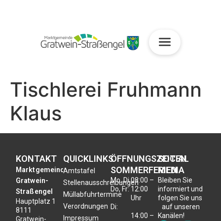
Tischlerei Fruhmann
Klaus
KONTAKT
QUICKLINKS
ÖFFNUNGSZEITEN
SOCIAL
SOMMERFERIEN
MEDIA
Marktgemeinde
Amtstafel
Mo, Di,
08:00 –
Bleiben Sie
Gratwein-
Stellenausschreibungen
Do, Fr:
12:00
informiert und
Straßengel
Müllabfuhrtermine
Uhr
folgen Sie uns
Hauptplatz 1
Verordnungen
Di:
auf unseren
8111
14:00 –
Kanälen!
Impressum
Gratwein-