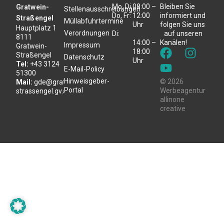
Mo, Di,
08:00 –
Bleiben Sie
Gratwein-
Stellenausschreibungen
Do, Fr:
12:00
informiert und
Straßengel
Müllabfuhrtermine
Uhr
folgen Sie uns
Hauptplatz 1
Verordnungen
Di:
auf unseren
8111
14:00 –
Kanälen!
Impressum
Gratwein-
18:00
Straßengel
Datenschutz
Uhr
Tel:
+43 3124
E-Mail-Policy
51300
Hinweisgeber-
© 2026
Mail:
gde@gratwein-
Portal
Werbeagentur
strassengel.gv.at
allinone
creative