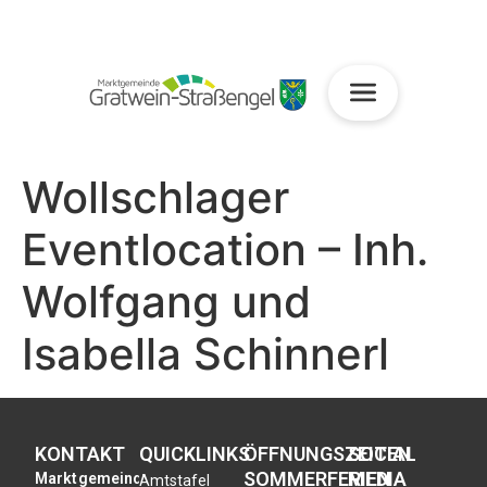
Wollschlager
Eventlocation – Inh.
Wolfgang und
Isabella Schinnerl
KONTAKT
QUICKLINKS
ÖFFNUNGSZEITEN
SOCIAL
SOMMERFERIEN
MEDIA
Marktgemeinde
Amtstafel