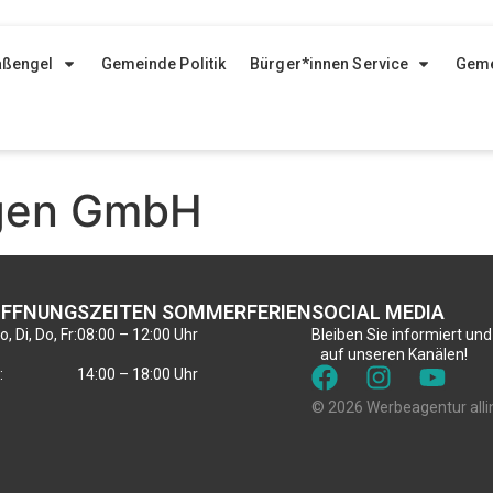
aßengel
Gemeinde Politik
Bürger*innen Service
Geme
gen GmbH
FFNUNGSZEITEN SOMMERFERIEN
SOCIAL MEDIA
, Di, Do, Fr:
08:00 – 12:00 Uhr
Bleiben Sie informiert und
auf unseren Kanälen!
:
14:00 – 18:00 Uhr
© 2026 Werbeagentur alli