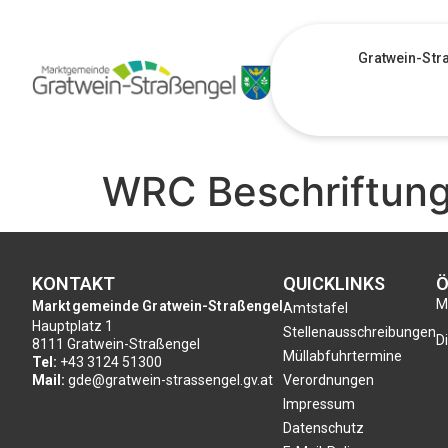
Gratwein-Str
WRC Beschriftun
KONTAKT
QUICKLINKS
Ö
Mo
Marktgemeinde Gratwein-Straßengel
Amtstafel
Hauptplatz 1
Stellenausschreibungen
Di
8111 Gratwein-Straßengel
Müllabfuhrtermine
Tel:
+43 3124 51300
Mail:
gde@gratwein-strassengel.gv.at
Verordnungen
Impressum
Datenschutz