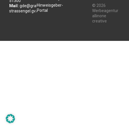
51300
Hinweisgeber-
© 2026
Mail:
gde@gratwein-
Portal
Werbeagentur
strassengel.gv.at
allinone
creative