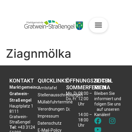
Ziagnmölka
KONTAKT
QUICKLINKS
ÖFFNUNGSZEITEN
SOCIAL
SOMMERFERIEN
MEDIA
Marktgemeinde
Amtstafel
Mo, Di,
08:00 –
Bleiben Sie
Gratwein-
Stellenausschreibungen
Do, Fr:
12:00
informiert und
Straßengel
Müllabfuhrtermine
Uhr
folgen Sie uns
Hauptplatz 1
Verordnungen
Di:
auf unseren
8111
14:00 –
Kanälen!
Impressum
Gratwein-
18:00
Straßengel
Datenschutz
Uhr
Tel:
+43 3124
E-Mail-Policy