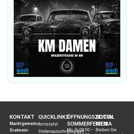
KONTAKT
QUICKLINKS
ÖFFNUNGSZEITEN
SOCIAL
SOMMERFERIEN
MEDIA
Marktgemeinde
Amtstafel
Mo, Di,
08:00 –
Bleiben Sie
Gratwein-
Stellenausschreibungen