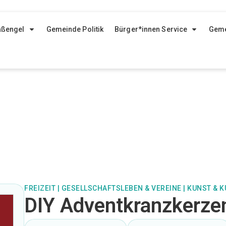
aßengel
Gemeinde Politik
Bürger*innen Service
Geme
FREIZEIT
|
GESELLSCHAFTSLEBEN & VEREINE
|
KUNST & K
DIY Adventkranzkerze