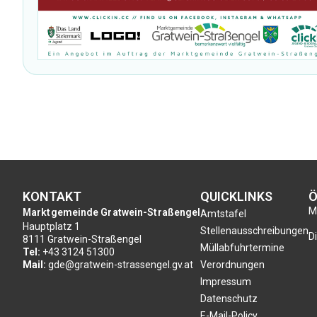
KONTAKT
QUICKLINKS
Ö
Mo
Marktgemeinde Gratwein-Straßengel
Amtstafel
Hauptplatz 1
Stellenausschreibungen
Di
8111 Gratwein-Straßengel
Müllabfuhrtermine
Tel:
+43 3124 51300
Mail:
gde@gratwein-strassengel.gv.at
Verordnungen
Impressum
Datenschutz
E-Mail-Policy