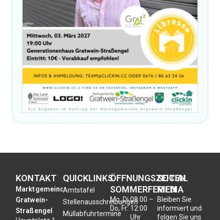
KONTAKT
QUICKLINKS
ÖFFNUNGSZEITEN
SOCIAL
SOMMERFERIEN
MEDIA
Marktgemeinde
Amtstafel
Mo, Di,
08:00 –
Bleiben Sie
Gratwein-
Stellenausschreibungen
Do, Fr:
12:00
informiert und
Straßengel
Müllabfuhrtermine
Uhr
folgen Sie uns