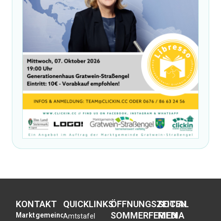
KONTAKT
QUICKLINKS
ÖFFNUNGSZEITEN
SOCIAL
SOMMERFERIEN
MEDIA
Marktgemeinde
Amtstafel