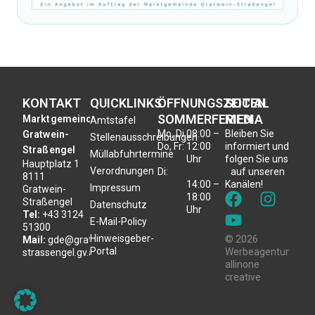
KONTAKT
QUICKLINKS
ÖFFNUNGSZEITEN
SOCIAL
SOMMERFERIEN
MEDIA
Marktgemeinde
Amtstafel
Mo, Di,
08:00 –
Bleiben Sie
Gratwein-
Stellenausschreibungen
Do, Fr:
12:00
informiert und
Straßengel
Müllabfuhrtermine
Uhr
folgen Sie uns
Hauptplatz 1
Verordnungen
Di:
auf unseren
8111
14:00 –
Kanälen!
Impressum
Gratwein-
18:00
Straßengel
Datenschutz
Uhr
Tel:
+43 3124
E-Mail-Policy
51300
Hinweisgeber-
© 2026
Mail:
gde@gratwein-
Portal
Werbeagentur
strassengel.gv.at
allinone
creative